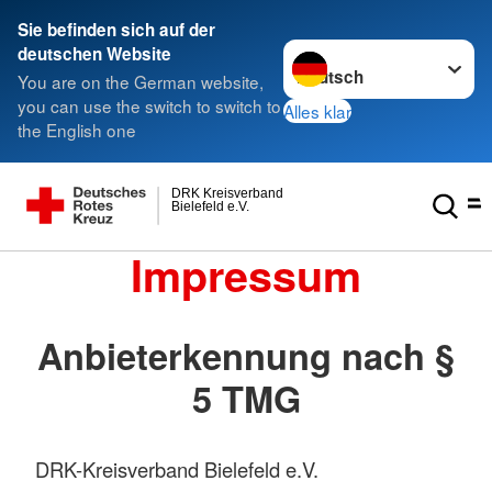
Sie befinden sich auf der
Sprache wechseln zu
deutschen Website
You are on the German website,
you can use the switch to switch to
Alles klar
the English one
DRK Kreisverband
Bielefeld e.V.
Impressum
Anbieterkennung nach §
5 TMG
DRK-Kreisverband Bielefeld e.V.