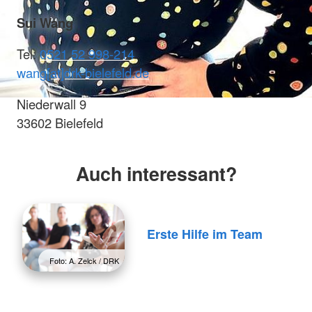
Sui Wang
Tel:
0521 52 998-214
wang[at]drk-bielefeld.de
Niederwall 9
33602 Bielefeld
Auch interessant?
Erste Hilfe im Team
Foto: A. Zelck / DRK