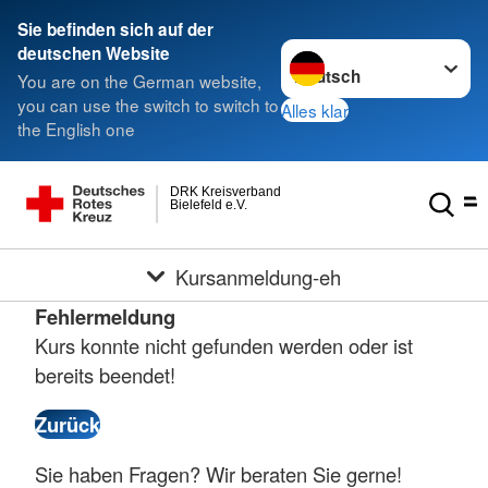
Sie befinden sich auf der
Sprache wechseln zu
deutschen Website
You are on the German website,
you can use the switch to switch to
Alles klar
the English one
DRK Kreisverband
Bielefeld e.V.
Kursanmeldung-eh
Fehlermeldung
Kurs konnte nicht gefunden werden oder ist
bereits beendet!
Sie haben Fragen? Wir beraten Sie gerne!