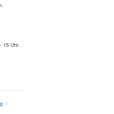
n.
- 15 Uhr.
fe